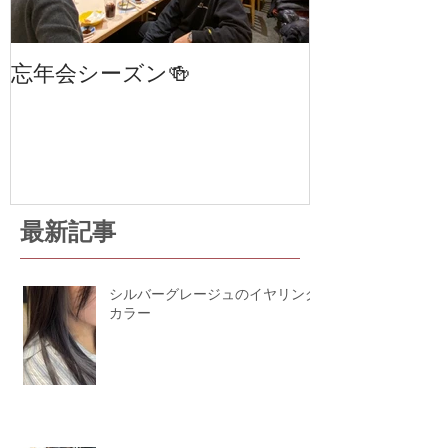
忘年会シーズン🍻
笹塚・幡ヶ谷
室 cha
STAGE 24
最新記事
シルバーグレージュのイヤリング
カラー