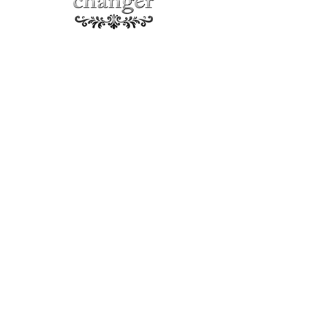
changer
​笹塚店​は移転しました
​​幡ヶ谷店にスタッフ
小野・大村・平塚・田丸
全員で移動、移転しました！
​changerと変わらずどうぞよろしくお願い致し
ます。
場所の不明な方動画をHome下側に動画で紹介
しております
​お電話お気軽に幡ヶ谷STAGE店に頂けますと幸
いです！
STAGE
幡ヶ谷