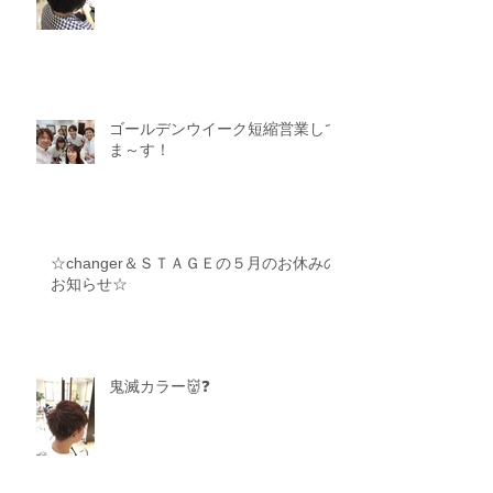
暑くなってきたのでスッキリと❗️
ゴールデンウイーク短縮営業して
ま～す！
☆changer＆ＳＴＡＧＥの５月のお休みの
お知らせ☆
鬼滅カラー👹❓