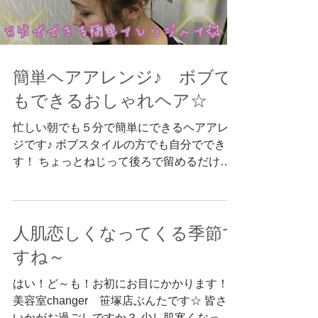
簡単ヘアアレンジ♪ ボブで
もできるおしゃれヘア☆
忙しい朝でも５分で簡単にできるヘアアレン
ジです♪ ボブスタイルの方でも自分でできま
す！ ちょっとねじって後ろで留めるだけ。
いつもより少しアレンジ感が出せます。 い
つものスタイルに飽きた方におススメ！ 是
非お試しください☆
人肌恋しくなってくる季節で
すね～
はい！ど～も！お初にお目にかかります！
美容室changer 笹塚店ぶんたです☆ 皆さん
いかがお過ごしですか？ 少し肌寒くなった