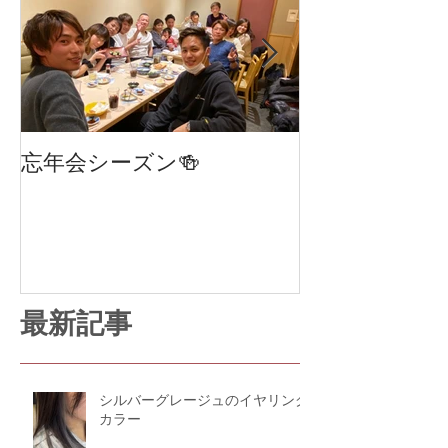
忘年会シーズン🍻
笹塚・幡ヶ谷
室 chan
STAGE 247
最新記事