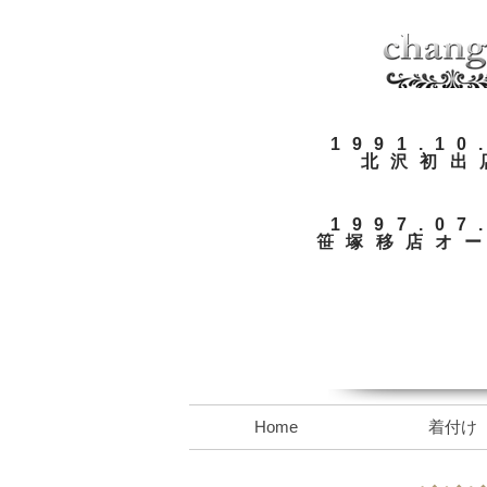
​1991.10
​北沢初出
​1997.07
​​笹塚移店オ
Home
着付け