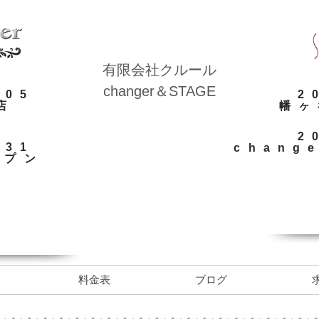
​有限会社クルール
​changer＆STAGE
.05
​
店
​幡
​
.31
chang
ープン
料金表
ブログ