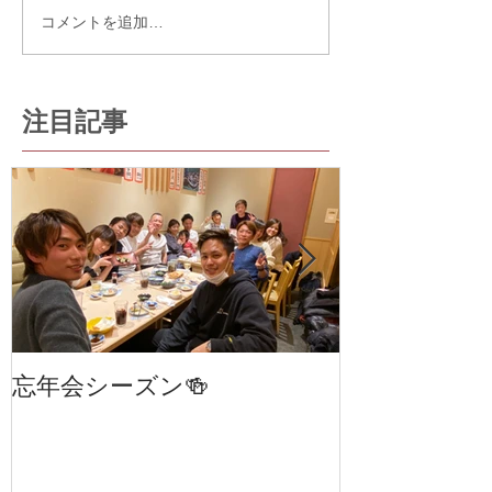
コメントを追加…
注目記事
忘年会シーズン🍻
笹塚・幡ヶ谷
室 cha
STAGE 24