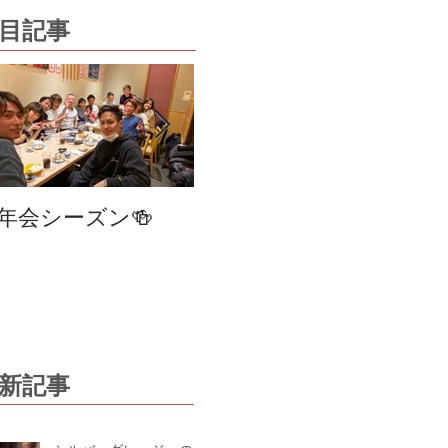
目記事
cha
年会シーズン🍻
笹塚・幡ヶ谷 美容
室
changer・STAGE
2470
新記事