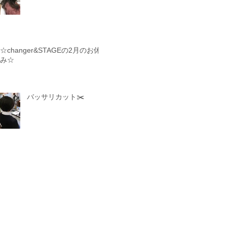
☆changer&STAGEの2月のお休
み☆
バッサリカット✂️