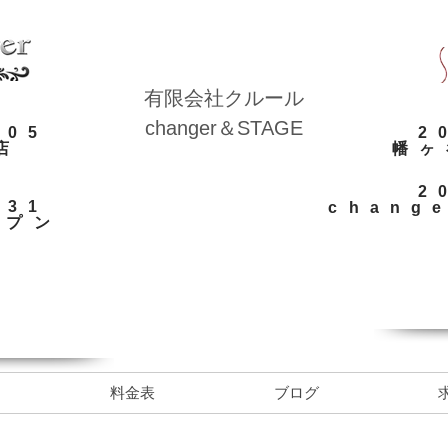
​有限会社クルール
​changer＆STAGE
.05
​
店
​幡
​
.31
chang
ープン
料金表
ブログ