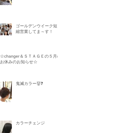
ゴールデンウイーク短
縮営業してま～す！
☆changer＆ＳＴＡＧＥの５月の
お休みのお知らせ☆
鬼滅カラー👹❓
カラーチェンジ