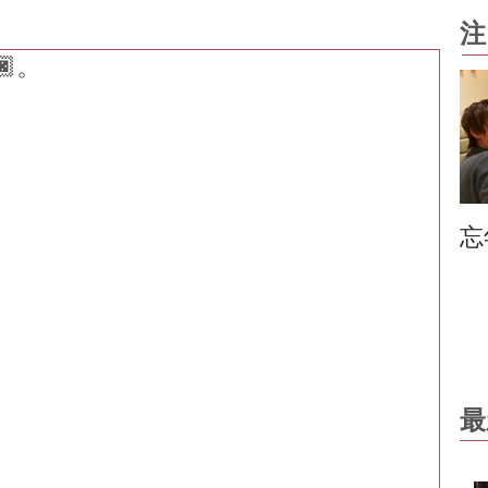
注
🏿。
忘
最