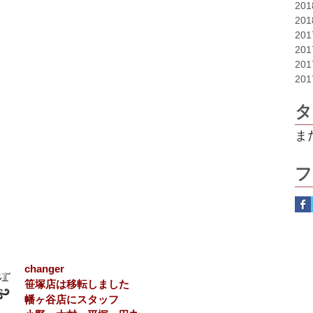
20
20
20
20
20
20
タ
ま
フ
changer
​笹塚店​は移転しました
​​幡ヶ谷店にスタッフ