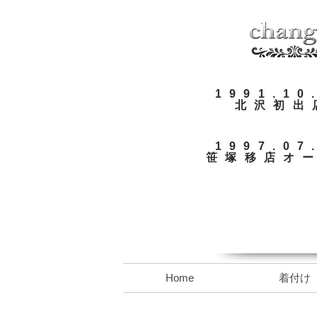
​1991.10
​北沢初出
​1997.07
​​笹塚移店オ
Home
着付け