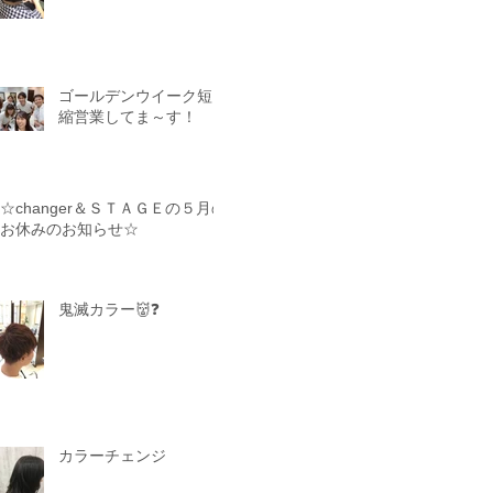
ゴールデンウイーク短
縮営業してま～す！
☆changer＆ＳＴＡＧＥの５月の
お休みのお知らせ☆
鬼滅カラー👹❓
カラーチェンジ