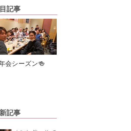
目記事
cha
年会シーズン🍻
笹塚・幡ヶ谷 美容
室
changer・STAGE
2470
新記事