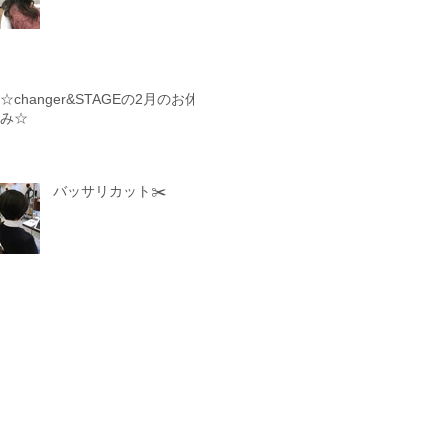
☆changer&STAGEの2月のお休
み☆
バッサリカット✂️