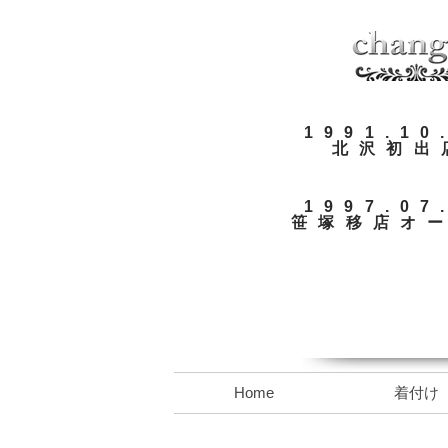
​1991.10
​北沢初出
​1997.07
​​笹塚移店オ
Home
着付け