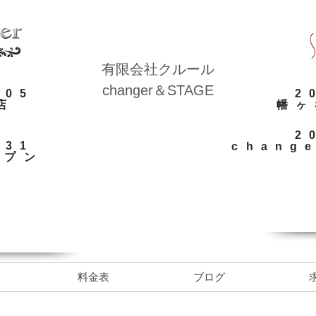
​有限会社クルール
​changer＆STAGE
.05
​
店
​幡
​
.31
chang
ープン
料金表
ブログ