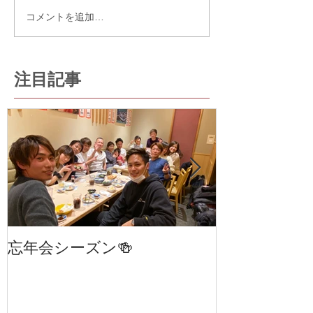
コメントを追加…
注目記事
忘年会シーズン🍻
笹塚・幡ヶ谷
室 cha
STAGE 24