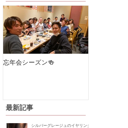
忘年会シーズン🍻
笹塚・幡ヶ谷
室 cha
STAGE 24
最新記事
シルバーグレージュのイヤリング