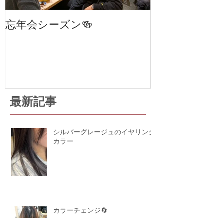
忘年会シーズン🍻
笹塚・幡ヶ谷
室 cha
STAGE 24
最新記事
シルバーグレージュのイヤリング
カラー
カラーチェンジ🔄