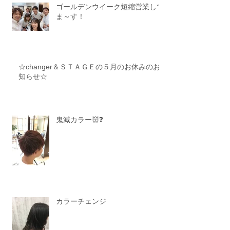
ゴールデンウイーク短縮営業して
ま～す！
☆changer＆ＳＴＡＧＥの５月のお休みのお
知らせ☆
鬼滅カラー👹❓
カラーチェンジ