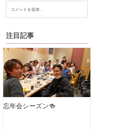
コメントを追加…
注目記事
忘年会シーズン🍻
笹塚・幡ヶ谷
室 cha
STAGE 24