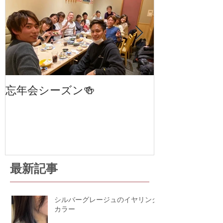
忘年会シーズン🍻
笹塚・幡ヶ谷
室 cha
STAGE 24
最新記事
シルバーグレージュのイヤリング
カラー