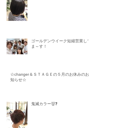
ゴールデンウイーク短縮営業して
ま～す！
☆changer＆ＳＴＡＧＥの５月のお休みのお
知らせ☆
鬼滅カラー👹❓