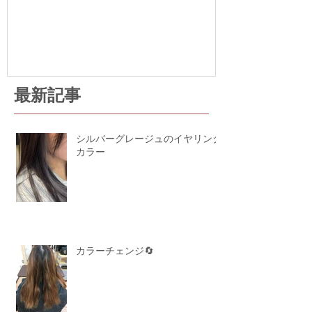
室 cha
STAGE 24
最新記事
シルバーグレージュのイヤリング
カラー
カラーチェンジ🔄