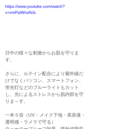
https://www.youtube.com/watch?
v=vmPaiWnsNJs
日中の様々な刺激からお肌を守りま
す。
さらに、ルテイン配合により紫外線だ
けでなくパソコン、スマートフォン、
蛍光灯などのブルーライトもカット
し、光によるストレスから肌内部を守
りま～す。
一本５役（UV・メイク下地・美容液・
透明感・ラメラで守る）
ウォータープルーフ効果　紫外線吸収