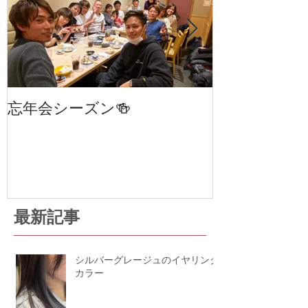
忘年会シーズン🍻
笹塚・幡ヶ谷
室 cha
STAGE 24
最新記事
シルバーグレージュのイヤリング
カラー