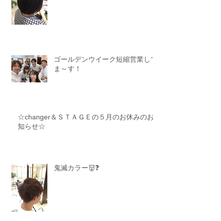
ゴールデンウイーク短縮営業して
ま～す！
☆changer＆ＳＴＡＧＥの５月のお休みのお
知らせ☆
鬼滅カラー👹❓